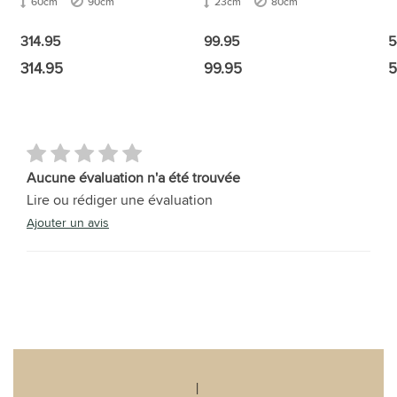
60cm
90cm
23cm
80cm
314.95
99.95
5
314.95
99.95
5
Aucune évaluation n'a été trouvée
Lire ou rédiger une évaluation
Ajouter un avis