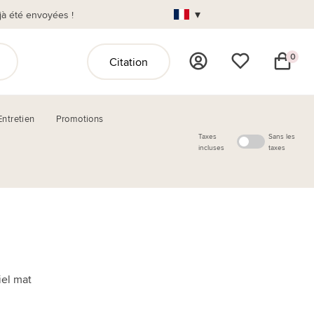
▾
jà été envoyées !
0
Citation
Entretien
Promotions
Taxes
Sans les
incluses
taxes
iel mat