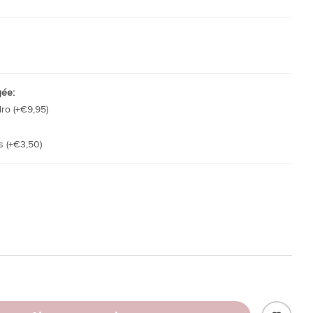
gée:
dro (+€9,95)
s (+€3,50)