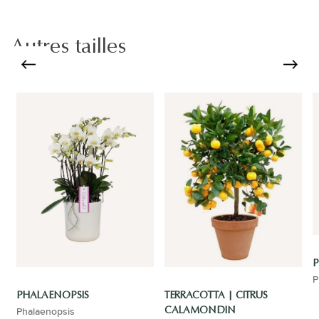
Autres tailles
P
P
PHALAENOPSIS
TERRACOTTA | CITRUS
Phalaenopsis
CALAMONDIN