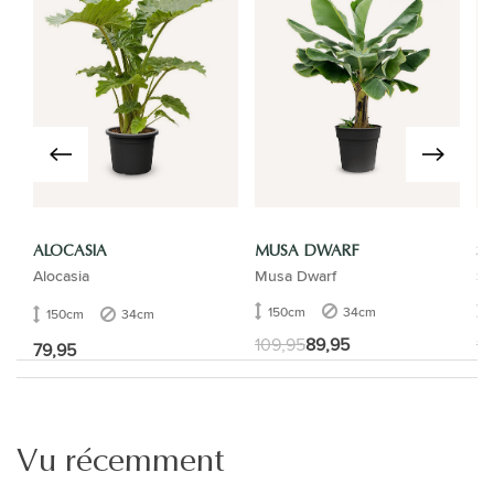
ALOCASIA
MUSA DWARF
ST
Alocasia
Musa Dwarf
Str
150cm
34cm
150cm
34cm
109,95
89,95
16
79,95
Vu récemment