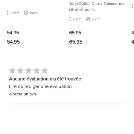
TerraCotta | Citrus Calamondin
CITROFORTUNELLA
citrofortunella
50cm
15cm
70cm
25cm
4
54.95
65.95
54.95
65.95
4
Aucune évaluation n'a été trouvée
Lire ou rédiger une évaluation
Ajouter un avis