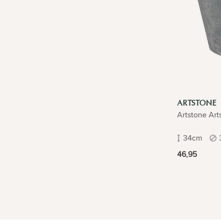
ARTSTONE
Artstone Art
34cm
46,95