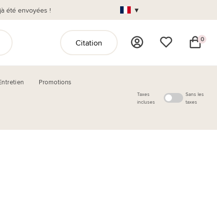
▾
jà été envoyées !
0
Citation
Entretien
Promotions
Taxes
Sans les
incluses
taxes