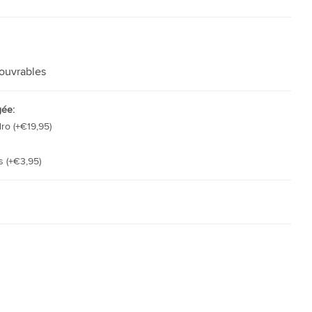
 ouvrables
gée:
ro (+€19,95)
 (+€3,95)