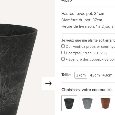
46,95
Hauteur avec pot:
34cm
Diamètre du pot:
37cm
Heure de livraison:
1 à 2 jours
Je veux que ma plante soit arran
Oui, veuillez préparer semi-hyd
+ compteur d'eau (+€5,95)
+ épandre des copeaux de bois
Taille
37cm
43cm
43cm
Choisissez votre couleur ici: