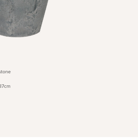
stone
37cm