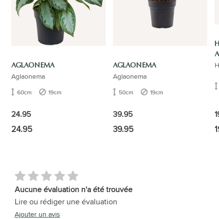
H
AGLAONEMA
AGLAONEMA
Aglaonema
Aglaonema
60cm
19cm
50cm
19cm
1
24.95
39.95
24.95
39.95
1
Aucune évaluation n'a été trouvée
Lire ou rédiger une évaluation
Ajouter un avis