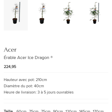
Acer
Érable Acer Ice Dragon ®
224,95
Hauteur avec pot:
210cm
Diamètre du pot:
40cm
Heure de livraison:
3 à 5 jours ouvrables
Taille
60cm
75cm
75cm
90cm
120cm
145cm
170cm