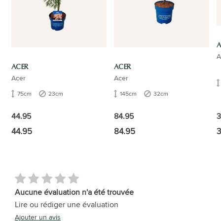
A
A
ACER
ACER
Acer
Acer
75cm
23cm
145cm
32cm
3
44.95
84.95
44.95
84.95
3
Aucune évaluation n'a été trouvée
Lire ou rédiger une évaluation
Ajouter un avis