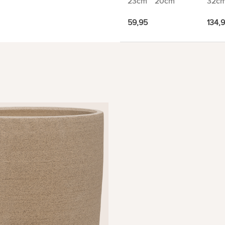
23cm
20cm
32c
59,95
134,