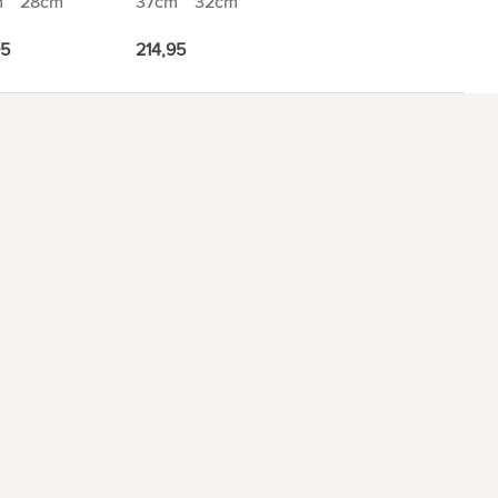
m
28cm
37cm
32cm
95
214,95