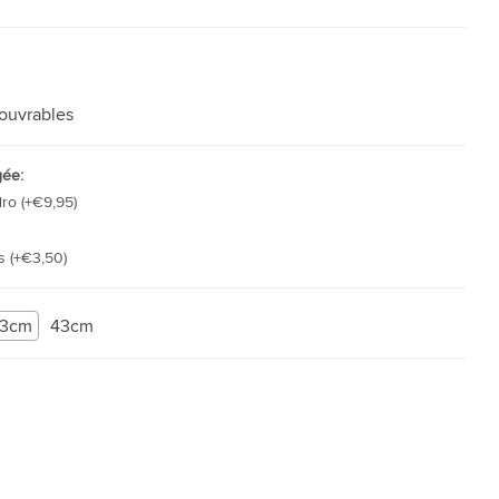
 ouvrables
gée:
dro (+€9,95)
s (+€3,50)
3cm
43cm