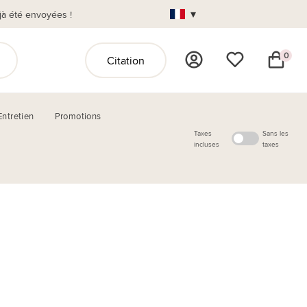
▾
jà été envoyées !
0
Citation
Entretien
Promotions
Taxes
Sans les
incluses
taxes