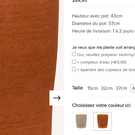
289,95
Hauteur avec pot:
43cm
Diamètre du pot:
37cm
Heure de livraison:
1 à 2 jours
Je veux que ma plante soit arran
Oui, veuillez préparer semi-hy
+ compteur d'eau (+€5,95)
+ épandre des copeaux de boi
Taille
15cm
32cm
37cm
4
Choisissez votre couleur ici: